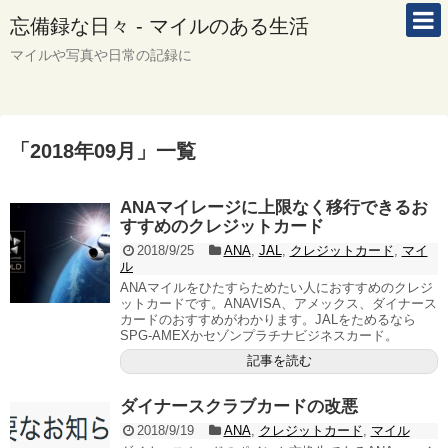
忘備録な日々 - マイルのある生活
マイルや写真や日常の記録に
「
2018年09月
」
一覧
ANAマイレージに上限なく移行できるお
すすめのクレジットカード
2018/9/25
ANA
,
JAL
,
クレジットカード
,
マイ
ル
ANAマイルをひたすらためたい人におすすめのクレジ
ットカードです。ANAVISA、アメックス、ダイナース
カードのおすすめがわかります。JALをためるなら
SPG-AMEXかセゾンプラチナビジネスカード。
記事を読む
ダイナースクラブカードの改悪
2018/9/19
ANA
,
クレジットカード
,
マイル